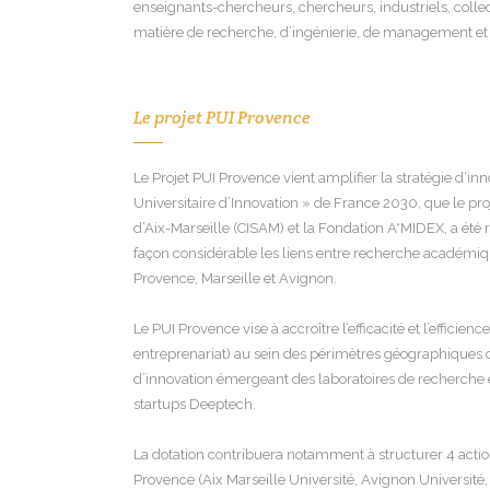
enseignants-chercheurs, chercheurs, industriels, collect
matière de recherche, d’ingénierie, de management et
Le projet PUI Provence
Le Projet PUI Provence vient amplifier la stratégie d’inn
Universitaire d’Innovation » de France 2030, que le proj
d’Aix-Marseille (CISAM) et la Fondation A*MIDEX, a été 
façon considérable les liens entre recherche académiqu
Provence, Marseille et Avignon.
Le PUI Provence vise à accroître l’efficacité et l’efficie
entreprenariat) au sein des périmètres géographiques c
d’innovation émergeant des laboratoires de recherche e
startups Deeptech.
La dotation contribuera notamment à structurer 4 acti
Provence (Aix Marseille Université, Avignon Universit