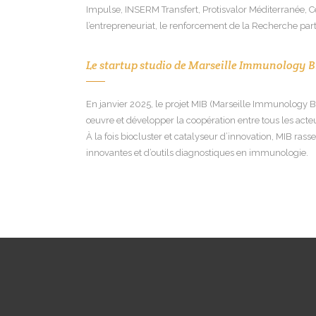
Impulse, INSERM Transfert, Protisvalor Méditerranée, Cen
l’entrepreneuriat, le renforcement de la Recherche part
Le startup studio de Marseille Immunology B
En janvier 2025, le projet MIB (Marseille Immunology Bi
œuvre et développer la coopération entre tous les acte
À la fois biocluster et catalyseur d’innovation, MIB rass
innovantes et d’outils diagnostiques en immunologie.