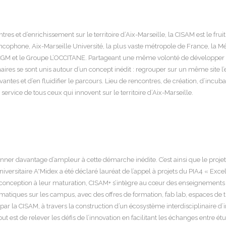
es et d’enrichissement sur le territoire d’Aix-Marseille, la CISAM est le fruit
ncophone, Aix-Marseille Université, la plus vaste métropole de France, la M
 CGM et le Groupe L’OCCITANE. Partageant une même volonté de développer c
naires se sont unis autour d’un concept inédit : regrouper sur un même site 
es et d’en fluidifier le parcours. Lieu de rencontres, de création, d’incubat
rvice de tous ceux qui innovent sur le territoire d’Aix-Marseille.
donner davantage d’ampleur à cette démarche inédite. C’est ainsi que le proje
universitaire A*Midex a été déclaré lauréat de l’appel à projets du PIA4 « Exc
conception à leur maturation, CISAM+ s’intègre au cœur des enseignements 
atiques sur les campus, avec des offres de formation, fab lab, espaces de tra
 par la CISAM, à travers la construction d’un écosystème interdisciplinaire d’i
but est de relever les défis de l’innovation en facilitant les échanges entre ét