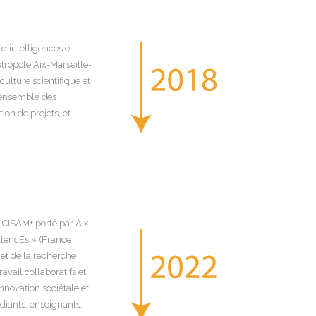
 d’intelligences et
étropole Aix-Marseille-
ulture scientifique et
l’ensemble des
ion de projets, et
t CISAM+ porté par Aix-
ellencEs » (France
et de la recherche
vail collaboratifs et
nnovation sociétale et
udiants, enseignants,