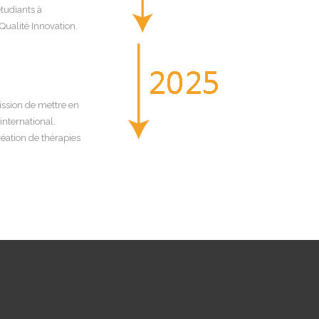
étudiants à
Qualité Innovation.
mission de mettre en
international.
création de thérapies