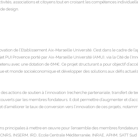
ivités, associations et citoyens tout en croisant les compétences individuelle
 de design.
ovation de l’Etablissement Aix-Marseille Université. C’est dans le cadre de l’a
et PUI Provence porté par Aix-Marseille Université (AMU), via la Cité de l’Inn
retenu avec une dotation de 6M€. Ce projet structurant a pour objectif d’accé
e et monde socioéconomique et développer des solutions aux défis actuels s
nce des actions de soutien à l’innovation (recherche partenariale, transfert de t
ouverts par les membres fondateurs. Il doit permettre d’augmenter et d’accél
t d’améliorer le taux de conversion vers l’innovation de ces projets, notamm
ons principales à mettre en œuvre pour l’ensemble des membres fondateurs
é, CNRS, INSERM, IRD, Ecole Centrale Méditerranée, INRAE, APHM, SATT Sud 