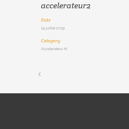
accelerateur2
Date
19 juillet 2019
Category
Accelerateur M