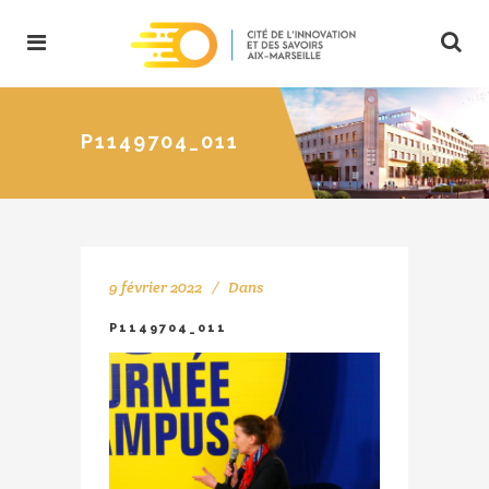
P1149704_011
9 février 2022
Dans
P1149704_011