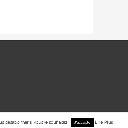
us désabonner si vous le souhaitez.
Lire Plus
J'accepte