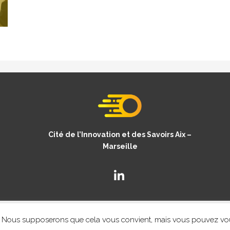
Cité de l’Innovation et des Savoirs Aix –
Marseille
© Copyright CISAM 2020
- MENTIONS LEGALES
nce. Nous supposerons que cela vous convient, mais vous pouvez vo