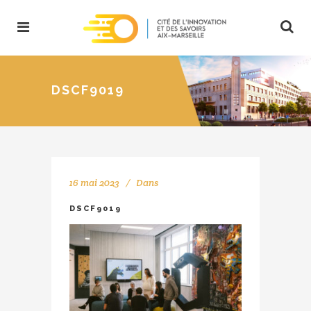
DSCF9019
16 mai 2023
Dans
DSCF9019