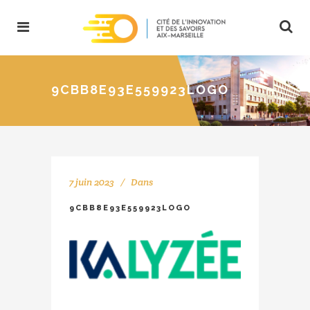
9CBB8E93E559923LOGO
7 juin 2023
Dans
9CBB8E93E559923LOGO