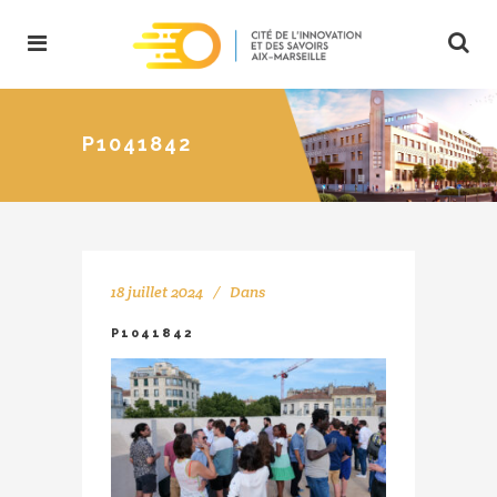
P1041842
18 juillet 2024
Dans
P1041842