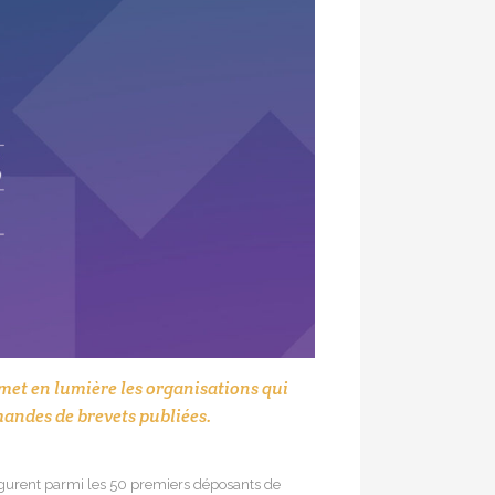
met en lumière les organisations qui
emandes de brevets publiées.
figurent parmi les 50 premiers déposants de