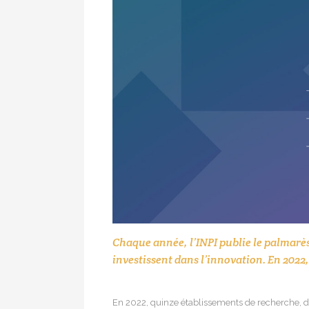
Chaque année, l’INPI publie le palmarè
investissent dans l’innovation. En 2022,
En 2022, quinze établissements de recherche, d’