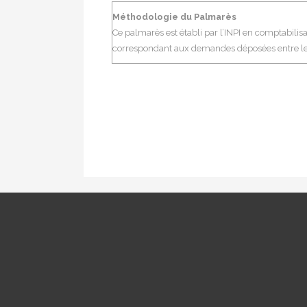
Méthodologie du Palmarès
Ce palmarès est établi par l’INPI en comptabilis
correspondant aux demandes déposées entre le 1e