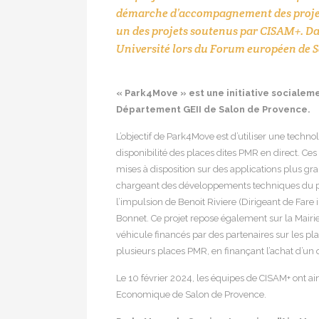
démarche d’accompagnement des projets
un des projets soutenus par CISAM+. Dan
Université lors du Forum européen de S
« Park4Move » est une initiative socialeme
Département GEII de Salon de Provence.
L’objectif de Park4Move est d’utiliser une techn
disponibilité des places dites PMR en direct. Ce
mises à disposition sur des applications plus gra
chargeant des développements techniques du pro
l’impulsion de Benoit Riviere (Dirigeant de Fare 
Bonnet. Ce projet repose également sur la Mairie
véhicule financés par des partenaires sur les pl
plusieurs places PMR, en finançant l’achat d’un o
Le 10 février 2024, les équipes de CISAM+ ont ain
Economique de Salon de Provence.