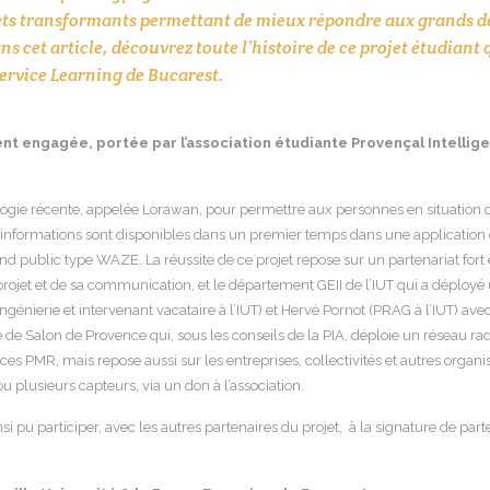
 transformants permettant de mieux répondre aux grands déf
s cet article, découvrez toute l’histoire de ce projet étudiant
ervice Learning de Bucarest.
nt engagée, portée par l’association étudiante Provençal Intelligen
ologie récente, appelée Lorawan, pour permettre aux personnes en situation de
s informations sont disponibles dans un premier temps dans une application 
nd public type WAZE. La réussite de ce projet repose sur un partenariat fort 
jet et de sa communication, et le département GEII de l’IUT qui a déployé
ingénierie et intervenant vacataire à l’IUT) et Hervé Pornot (PRAG à l’IUT) av
 de Salon de Provence qui, sous les conseils de la PIA, déploie un réseau rad
aces PMR, mais repose aussi sur les entreprises, collectivités et autres orga
u plusieurs capteurs, via un don à l’association.
si pu participer, avec les autres partenaires du projet, à la signature de par