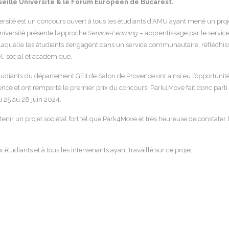
seille Université & le Forum Européen de Bucarest.
rsité est un concours ouvert à tous les étudiants d’AMU ayant mené un proje
niversité présente l’approche
Service-Learning
– apprentissage par le servi
aquelle les étudiants s’engagent dans un service communautaire, réfléchiss
l, social et académique.
étudiants du département GEII de Salon de Provence ont ainsi eu l’opportuni
ce et ont remporté le premier prix du concours. Park4Move fait donc parti 
 25 au 28 juin 2024.
tenir un projet sociétal fort tel que Park4Move et très heureuse de constater 
x étudiants et à tous les intervenants ayant travaillé sur ce projet.