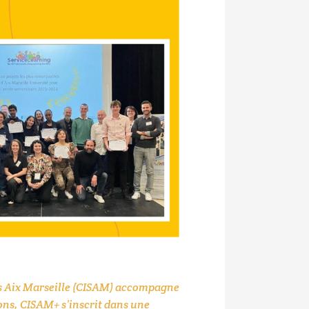
irs Aix Marseille (CISAM) accompagne
ons, CISAM+ s’inscrit dans une