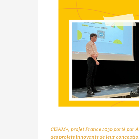
CISAM+, projet France 2030 porté par Ai
des projets innovants de leur conceptio