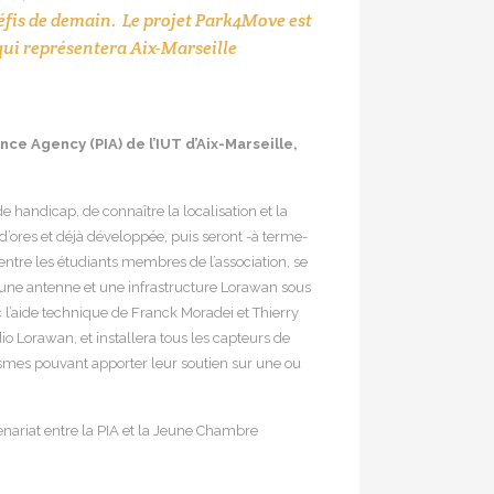
is de demain. Le projet Park4Move est
 qui représentera Aix-Marseille
ce Agency (PIA) de l’IUT d’Aix-Marseille,
 handicap, de connaître la localisation et la
d’ores et déjà développée, puis seront -à terme-
entre les étudiants membres de l’association, se
 une antenne et une infrastructure Lorawan sous
ec l’aide technique de Franck Moradei et Thierry
io Lorawan, et installera tous les capteurs de
nismes pouvant apporter leur soutien sur une ou
tenariat entre la PIA et la Jeune Chambre