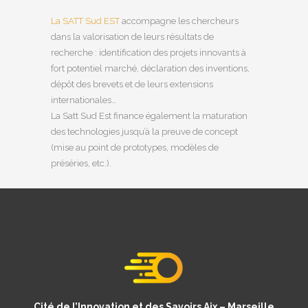
La SATT Sud EST
accompagne les chercheurs
dans la valorisation de leurs résultats de
recherche : identification des projets innovants à
fort potentiel marché, déclaration des inventions,
dépôt des brevets et de leurs extensions
internationales…
La Satt Sud Est finance également la maturation
des technologies jusqu’à la preuve de concept
(mise au point de prototypes, modèles de
préséries, etc.).
Cité de l’Innovation et des Savoirs Aix – Marseille