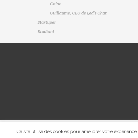
Galoo
Guillaume, CEO de Led’s Chat
Startuper
Etudiant
Ce site utilise des cookies pour améliorer votre expérie