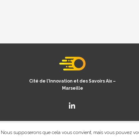
Cité de l’Innovation et des Savoirs Aix –
Marseille
© Copyright CISAM 2020
- MENTIONS LEGALES
nce. Nous supposerons que cela vous convient, mais vous pouvez vo