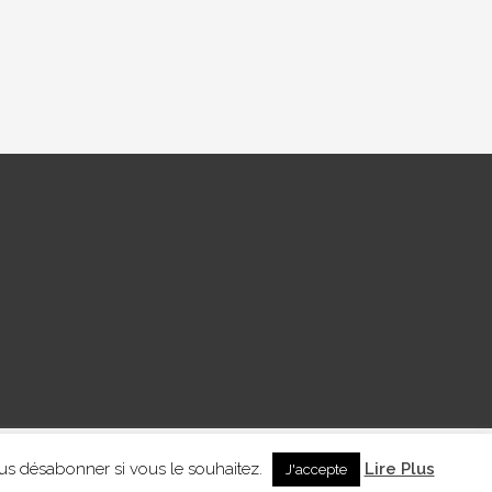
us désabonner si vous le souhaitez.
Lire Plus
J'accepte