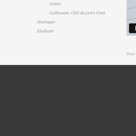
Galoo
Guillaume, CEO de Led’s Chat
Startuper
Etudiant
Pour 