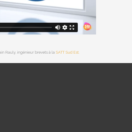
in Rauly, ingénieur brevets à la
SATT Sud Est.